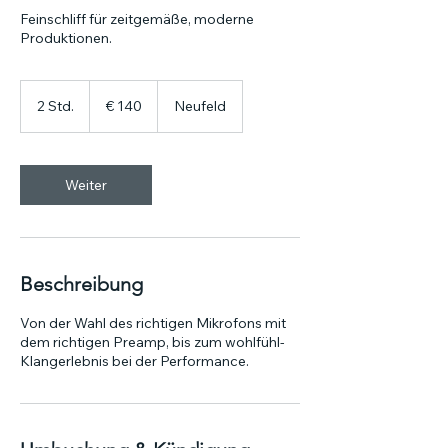
Feinschliff für zeitgemäße, moderne
Produktionen.
140
Euro
2 Std.
2
€ 140
Neufeld
S
t
d
.
Weiter
Beschreibung
Von der Wahl des richtigen Mikrofons mit
dem richtigen Preamp, bis zum wohlfühl-
Klangerlebnis bei der Performance.