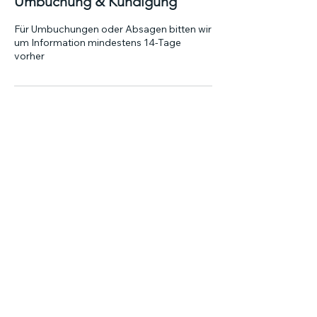
Umbuchung & Kündigung
Für Umbuchungen oder Absagen bitten wir
um Information mindestens 14-Tage
vorher
Kontaktangaben
Neufeld, Aschbach-Markt, Österreich
mariomalidus@gmail.com
mariomalidus (at) gmail.com
Neufeld,
3361 Aschbach Markt,